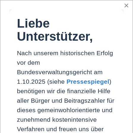
×
Skip to main content
Liebe
Unterstützer,
Bitte die für das Benutzerkonto
hinterlegte E-Mail-Adresse
Nach unserem historischen Erfolg
eingeben. Der Benutzername wird
vor dem
dann an diese E-Mail-Adresse
Bundesverwaltungsgericht am
geschickt.
1.10.2025 (siehe
Pressespiegel
)
benötigen wir die finanzielle Hilfe
E-Mail-Adresse
*
aller Bürger und Beitragszahler für
dieses gemeinwohlorientierte und
zunehmend kostenintensive
Verfahren und freuen uns über
Senden