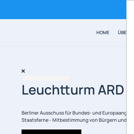
Skip to main content
HOME
ÜBER 
Leuchtturm ARD im
Berliner Ausschuss für Bundes- und Europaangele
Staatsferne - Mitbestimmung von Bürgern und Be