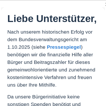
Liebe Unterstützer,
UNS
HINTERGRUND
FREIE PRESSE
VID
Nach unserem historischen Erfolg vor
dem Bundesverwaltungsgericht am
1.10.2025 (siehe
Pressespiegel
)
benötigen wir die finanzielle Hilfe aller
Bürger und Beitragszahler für dieses
 Landtag Berlin am 6
gemeinwohlorientierte und zunehmend
kostenintensive Verfahren und freuen
uns über Ihre Mithilfe.
genheiten, Medien zum Reformstaatsvertrag des öffentlich
itragszahlern
Da unsere Bürgerinitiative keine
sonstigen Spenden benötigt und